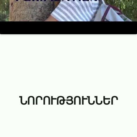
ՆՈՐՈՒԹՅՈՒՆՆԵՐ