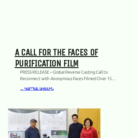
A CALL FOR THE FACES OF
PURIFICATION FILM
PRESS RELEASE – Global Reverse Casting Call to
Reconnect with Anonymous Faces Filmed Over 15
Years Copenhagen, Denmark. 19.03.2026.The
→ ԿԱՐԴԱԼ ԱՎԵԼԻՆ
producers of the documentary project Purification
announce a global initiative – a reverse