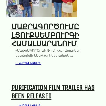
ՄԱՔՐԱԳՈՐԾՈՒՄԸ
ԼՅՈՒՔՍԵՄԲՈՒՐԳԻ
ՀԱՄԱԼՍԱՐԱՆՈՒՄ
«ՄաքրԱԳՈՐԾում» ֆիլմի սաունդթրեքը
կստեղծվի ՆԱԵՎ արհեստական ​​
բանականության ՄԻՋՈՑՈՎ՝ Լյուքսեմբուրգի
→ ԿԱՐԴԱԼ ԱՎԵԼԻՆ
համալսարանի հետազոտողների
օգնությամբ։ AI & ART pavilion was created in the
University of Luxembourg for the “Esch2022” project
(Esch-sur-Alzette is the European capital
PURIFICATION FILM TRAILER HAS
BEEN RELEASED
→ ԿԱՐԴԱԼ ԱՎԵԼԻՆ